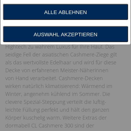
ALLE ABLEHNEN
Hier vereinen sich feinstes, weißes und
AUSWAHL AKZEPTIEREN
superentgranntes Cashmere und neuester
Hightech zu wahrem Luxus für Ihre Haut. Das
seidige Fell der asiatischen Cashmere-Ziege gilt
als das wertvollste Edelhaar und wird für diese
Decke von erfahrenen Meister-Näherinnen
von Hand verarbeitet. Cashmere-Decken
wirken natürlich klimatisierend: Wärmend im
Winter, angenehm kühlend im Sommer. Die
clevere Spezial-Steppung verteilt die luftig-
leichte Füllung perfekt und hält den ganzen
Körper kuschelig warm. Weitere Extras der
dormabell CL Cashmere 300 sind der