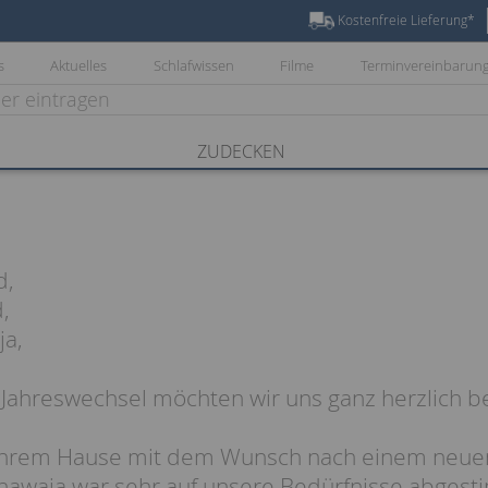
Kostenfreie Lieferung*
s
Aktuelles
Schlafwissen
Filme
Terminvereinbarun
ZUDECKEN
d,
,
ja,
ahreswechsel möchten wir uns ganz herzlich b
 Ihrem Hause mit dem Wunsch nach einem neuen
hawaja war sehr auf unsere Bedürfnisse abges