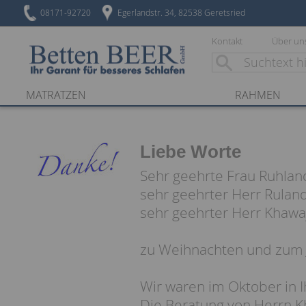
08171-92720
Egerlandstr. 34, 82538 Geretsried
Kontakt
Über un
MATRATZEN
RAHMEN
Liebe Worte
Sehr geehrte Frau Ruhlan
sehr geehrter Herr Ruland
sehr geehrter Herr Khawa
zu Weihnachten und zum J
Wir waren im Oktober in
Die Beratung von Herrn K