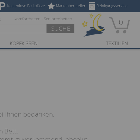
Kostenlose Parkplätze
Markenhersteller
Reinigungsservice
g
Komfortbetten - Seniorenbetten
0
SUCHE
KOPFKISSEN
TEXTILIEN
ei Ihnen bedanken.
 Bett.
timmt, zuvorkommend, absolut