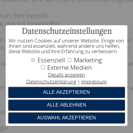
ues Bett bestellt.
te absolut einwandfrei.
Datenschutzeinstellungen
it unserem neuen Bett und können Ihr Haus nu
Wir nutzen Cookies auf unserer Website. Einige von
ihnen sind essenziell, während andere uns helfen,
on.
diese Website und Ihre Erfahrung zu verbessern.
Essenziell
Marketing
ine Bettdecke von Frau Lindmair wieder eine seh
Externe Medien
Details anzeigen
Datenschutzerklärung
Impressum
ünschen Ihnen und dem Team ein frohes Weihnac
ALLE AKZEPTIEREN
ALLE ABLEHNEN
nd
AUSWAHL AKZEPTIEREN
ger