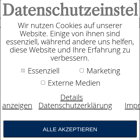
Datenschutzeinstel
0
SUCHE
Wir nutzen Cookies auf unserer
Website. Einige von ihnen sind
Produkte
Textilien
dormabell Matratzenauflagen
essenziell, während andere uns helfen,
6
Produkte
diese Website und Ihre Erfahrung zu
dormabell
verbessern.
Matratzenauflagen
Essenziell
Marketing
dormabell Matratzenauflagen schützen Ihre
Externe Medien
Matratze ideal und sind eine gute
Ergänzung zu waschbaren
Details
Matratzenbezügen.
anzeigen
Datenschutzerklärung
Imp
Farbe
ALLE AKZEPTIEREN
- bitte wählen -