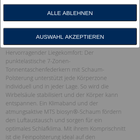
ALLE ABLEHNEN
AUSWAHL AKZEPTIEREN
Hervorragender Liegekomfort: Der
punktelastische 7-Zonen-
Tonnentaschenfederkern mit Schaum-
Polsterung unterstützt jede Körperzone
individuell und in jeder Lage. So wird die
Wirbelsäule stabilisiert und der Körper kann
entspannen. Ein Klimaband und der
atmungsaktive MTS biosyn®-Schaum fördern
den Luftaustausch und sorgen für ein
optimales Schlafklima. Mit ihrem Komprischnitt
ist die Feinpolsterung ideal auf den