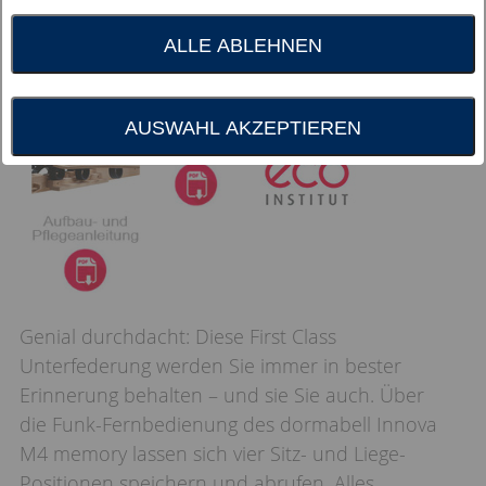
ALLE ABLEHNEN
AUSWAHL AKZEPTIEREN
Genial durchdacht: Diese First Class
Unterfederung werden Sie immer in bester
Erinnerung behalten – und sie Sie auch. Über
die Funk-Fernbedienung des dormabell Innova
M4 memory lassen sich vier Sitz- und Liege-
Positionen speichern und abrufen. Alles