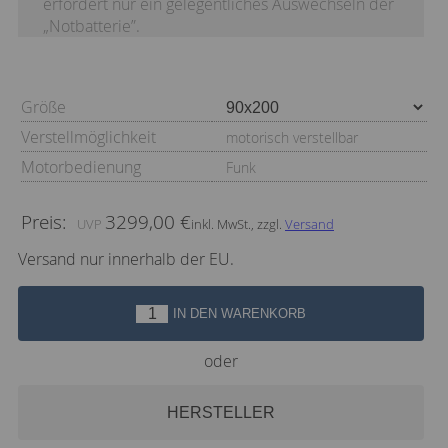
erfordert nur ein gelegentliches Auswechseln der
„Notbatterie”.
Größe
Verstellmöglichkeit
motorisch verstellbar
Motorbedienung
Funk
Preis:
3299,00 €
inkl. MwSt., zzgl.
Versand
Versand nur innerhalb der EU.
IN DEN WARENKORB
oder
HERSTELLER